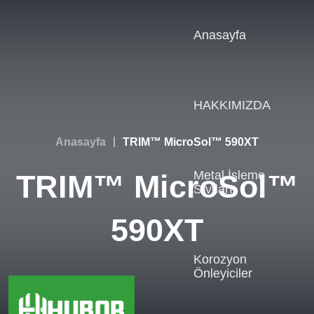
Anasayfa
HAKKIMIZDA
Anasayfa
TRIM™ MicroSol™ 590XT
Metal İşleme
TRIM™ MicroSol™
Sıvıları
590XT
Korozyon
Önleyiciler