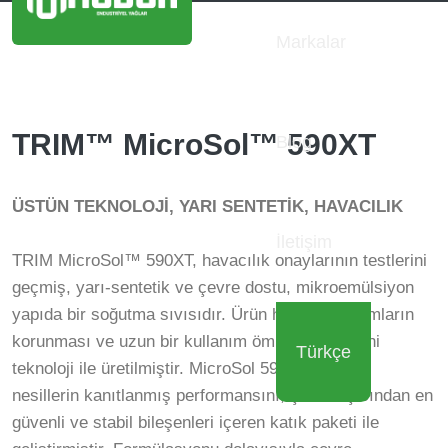
Markalar
TRIM™ MicroSol™ 590XT
Blog
ÜSTÜN TEKNOLOJİ, YARI SENTETİK, HAVACILIK
İletişim
TRIM MicroSol™ 590XT, havacılık onaylarının testlerini
geçmiş, yarı-sentetik ve çevre dostu, mikroemülsiyon
yapıda bir soğutma sıvısıdır. Ürün hassas alaşımların
korunması ve uzun bir kullanım ömrü için en yeni
Türkçe
teknoloji ile üretilmiştir. MicroSol 590XT, önceki
nesillerin kanıtlanmış performansını, çevre açısından en
güvenli ve stabil bileşenleri içeren katık paketi ile