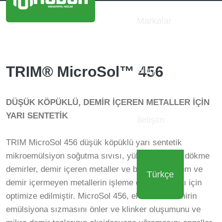
Markalar
TRIM® MicroSol™ 456
Blog
DÜŞÜK KÖPÜKLÜ, DEMİR İÇEREN METALLER İÇİN
YARI SENTETİK
İletişim
TRIM MicroSol 456 düşük köpüklü yarı sentetik
mikroemülsiyon soğutma sıvısı, yüksek hacimli dökme
demirler, demir içeren metaller ve bazı alüminyum ve
Türkçe
demir içermeyen metallerin işleme operasyonları için
optimize edilmiştir. MicroSol 456, elemental demirin
emülsiyona sızmasını önler ve klinker oluşumunu ve