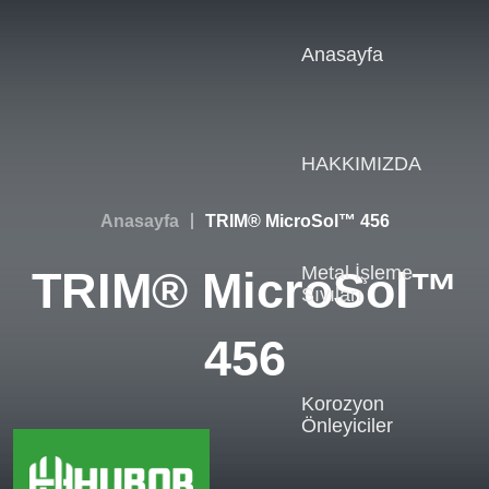
Anasayfa
HAKKIMIZDA
Anasayfa
TRIM® MicroSol™ 456
Metal İşleme
TRIM® MicroSol™
Sıvıları
456
Korozyon
Önleyiciler