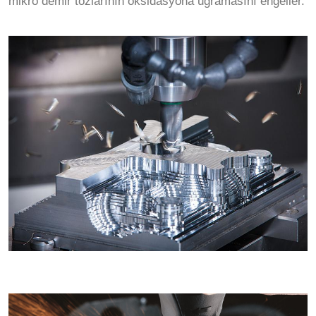
mikro demir tozlarının oksidasyona uğramasını engeller.