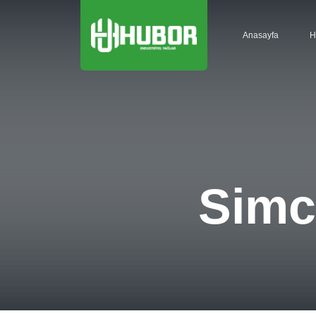
Anasayfa
H
Simc