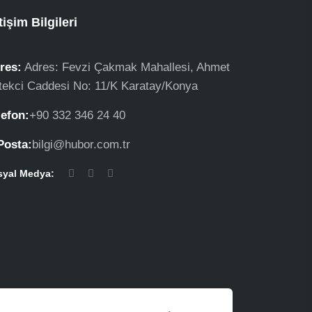
etişim Bilgileri
res:
Adres: Fevzi Çakmak Mahallesi, Ahmet
tekci Caddesi No: 11/K Karatay/Konya
lefon:
+90 332 346 24 40
Posta:
bilgi@hubor.com.tr
syal Medya: